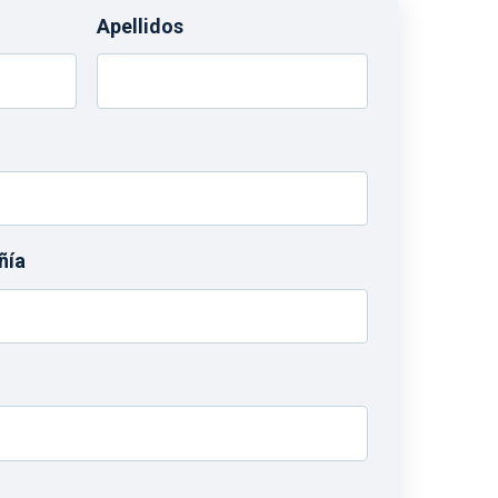
Apellidos
ñía