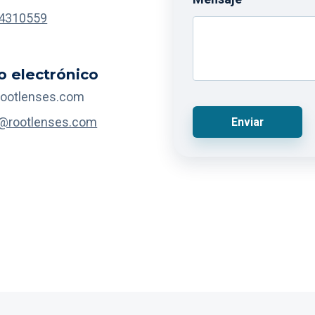
44310559
o electrónico
ootlenses.com
@rootlenses.com
Enviar