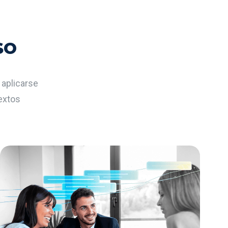
so
 aplicarse
textos