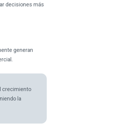
omar decisiones más
lmente generan
rcial.
l crecimiento
niendo la