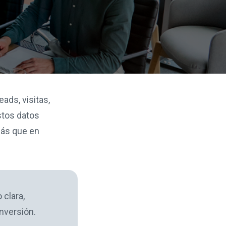
ads, visitas,
stos datos
más que en
 clara,
inversión.